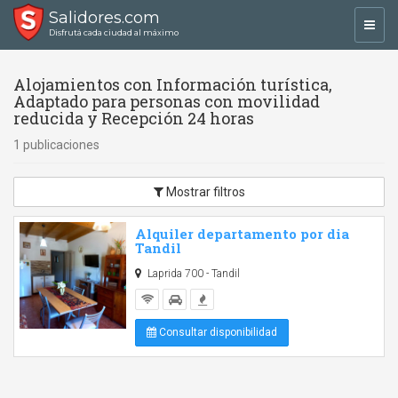
Salidores.com
Toggl
Disfrutá cada ciudad al máximo
navig
Alojamientos con Información turística,
Adaptado para personas con movilidad
reducida y Recepción 24 horas
1 publicaciones
Mostrar filtros
Alquiler departamento por dia
Tandil
Laprida 700 - Tandil
Consultar disponibilidad