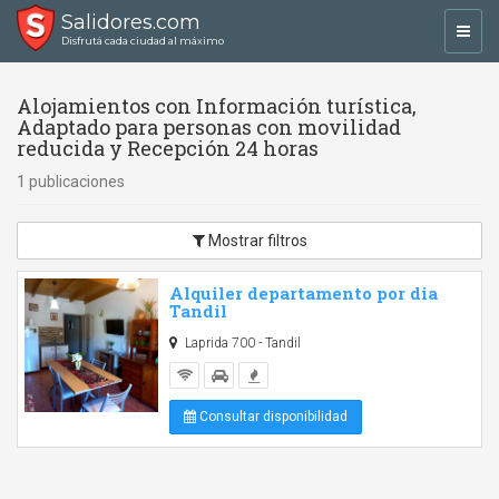
Salidores.com
Toggl
Disfrutá cada ciudad al máximo
navig
Alojamientos con Información turística,
Adaptado para personas con movilidad
reducida y Recepción 24 horas
1 publicaciones
Mostrar filtros
Alquiler departamento por dia
Tandil
Laprida 700 - Tandil
Consultar disponibilidad