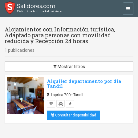
Salidores.com
Toggl
Disfrutá cada ciudad al máximo
navig
Alojamientos con Información turística,
Adaptado para personas con movilidad
reducida y Recepción 24 horas
1 publicaciones
Mostrar filtros
Alquiler departamento por dia
Tandil
Laprida 700 - Tandil
Consultar disponibilidad