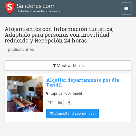
Salidores.com
Toggl
Disfrutá cada ciudad al máximo
navig
Alojamientos con Información turística,
Adaptado para personas con movilidad
reducida y Recepción 24 horas
1 publicaciones
Mostrar filtros
Alquiler departamento por dia
Tandil
Laprida 700 - Tandil
Consultar disponibilidad