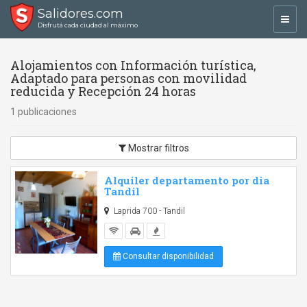
Salidores.com
Toggl
Disfrutá cada ciudad al máximo
navig
Alojamientos con Información turística,
Adaptado para personas con movilidad
reducida y Recepción 24 horas
1 publicaciones
Mostrar filtros
Alquiler departamento por dia
Tandil
Laprida 700 - Tandil
Consultar disponibilidad