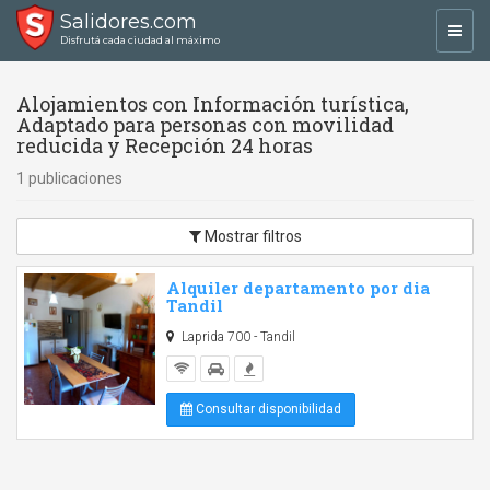
Salidores.com
Toggl
Disfrutá cada ciudad al máximo
navig
Alojamientos con Información turística,
Adaptado para personas con movilidad
reducida y Recepción 24 horas
1 publicaciones
Mostrar filtros
Alquiler departamento por dia
Tandil
Laprida 700 - Tandil
Consultar disponibilidad