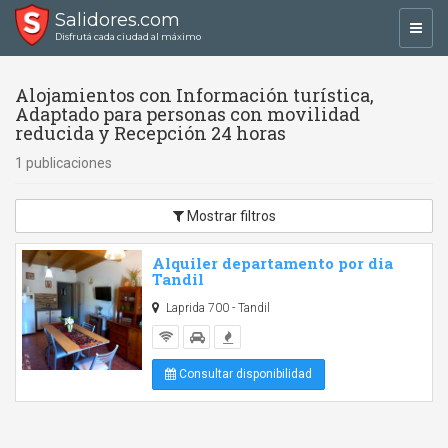
Salidores.com
Toggl
Disfrutá cada ciudad al máximo
navig
Alojamientos con Información turística,
Adaptado para personas con movilidad
reducida y Recepción 24 horas
1 publicaciones
Mostrar filtros
Alquiler departamento por dia
Tandil
Laprida 700 - Tandil
Consultar disponibilidad