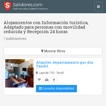
Salidores.com
Toggl
Disfrutá cada ciudad al máximo
navig
Alojamientos con Información turística,
Adaptado para personas con movilidad
reducida y Recepción 24 horas
1 publicaciones
Mostrar filtros
Alquiler departamento por dia
Tandil
Laprida 700 - Tandil
Consultar disponibilidad