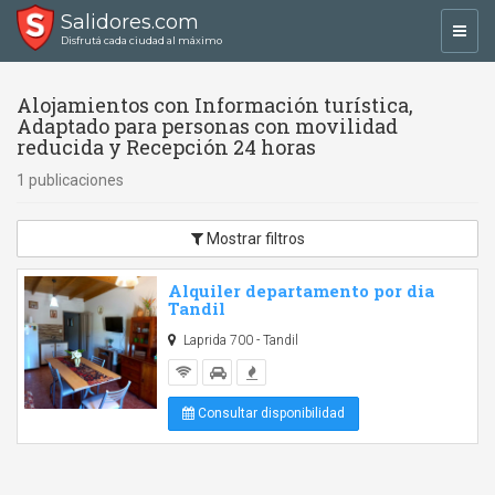
Salidores.com
Toggl
Disfrutá cada ciudad al máximo
navig
Alojamientos con Información turística,
Adaptado para personas con movilidad
reducida y Recepción 24 horas
1 publicaciones
Mostrar filtros
Alquiler departamento por dia
Tandil
Laprida 700 - Tandil
Consultar disponibilidad