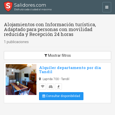
Salidores.com
Toggl
Disfrutá cada ciudad al máximo
navig
Alojamientos con Información turística,
Adaptado para personas con movilidad
reducida y Recepción 24 horas
1 publicaciones
Mostrar filtros
Alquiler departamento por dia
Tandil
Laprida 700 - Tandil
Consultar disponibilidad