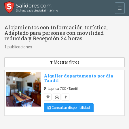
Salidores.com
Toggl
Disfrutá cada ciudad al máximo
navig
Alojamientos con Información turística,
Adaptado para personas con movilidad
reducida y Recepción 24 horas
1 publicaciones
Mostrar filtros
Alquiler departamento por dia
Tandil
Laprida 700 - Tandil
Consultar disponibilidad