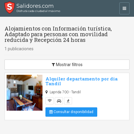
Salidores.com
Toggl
Disfrutá cada ciudad al máximo
navig
Alojamientos con Información turística,
Adaptado para personas con movilidad
reducida y Recepción 24 horas
1 publicaciones
Mostrar filtros
Alquiler departamento por dia
Tandil
Laprida 700 - Tandil
Consultar disponibilidad