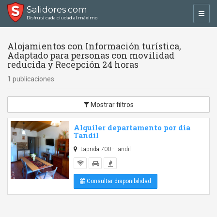
Salidores.com
Toggl
Disfrutá cada ciudad al máximo
navig
Alojamientos con Información turística,
Adaptado para personas con movilidad
reducida y Recepción 24 horas
1 publicaciones
Mostrar filtros
Alquiler departamento por dia
Tandil
Laprida 700 - Tandil
Consultar disponibilidad