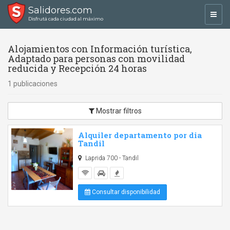
Salidores.com
Toggl
Disfrutá cada ciudad al máximo
navig
Alojamientos con Información turística,
Adaptado para personas con movilidad
reducida y Recepción 24 horas
1 publicaciones
Mostrar filtros
Alquiler departamento por dia
Tandil
Laprida 700 - Tandil
Consultar disponibilidad