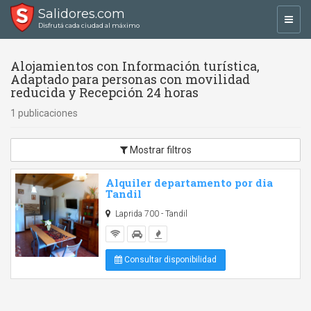
Salidores.com
Toggl
Disfrutá cada ciudad al máximo
navig
Alojamientos con Información turística,
Adaptado para personas con movilidad
reducida y Recepción 24 horas
1 publicaciones
Mostrar filtros
Alquiler departamento por dia
Tandil
Laprida 700 - Tandil
Consultar disponibilidad