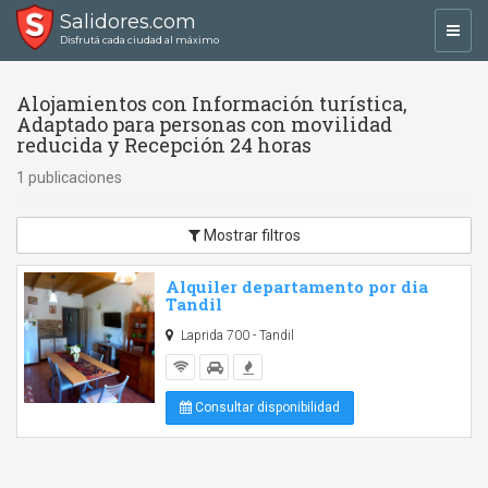
Salidores.com
Toggl
Disfrutá cada ciudad al máximo
navig
Alojamientos con Información turística,
Adaptado para personas con movilidad
reducida y Recepción 24 horas
1 publicaciones
Mostrar filtros
Alquiler departamento por dia
Tandil
Laprida 700 - Tandil
Consultar disponibilidad