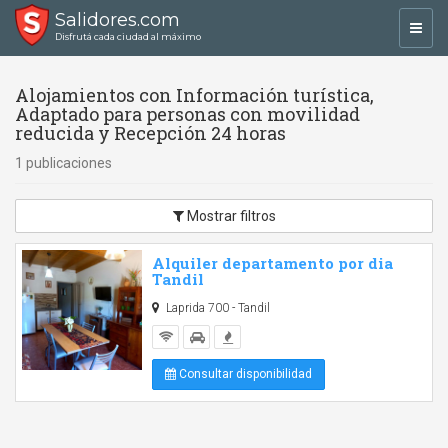
Salidores.com
Toggl
Disfrutá cada ciudad al máximo
navig
Alojamientos con Información turística,
Adaptado para personas con movilidad
reducida y Recepción 24 horas
1 publicaciones
Mostrar filtros
Alquiler departamento por dia
Tandil
Laprida 700 - Tandil
Consultar disponibilidad