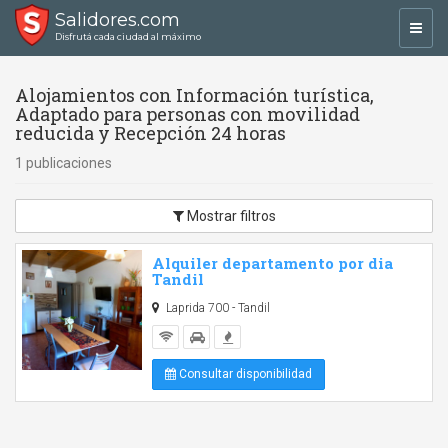
Salidores.com
Toggl
Disfrutá cada ciudad al máximo
navig
Alojamientos con Información turística,
Adaptado para personas con movilidad
reducida y Recepción 24 horas
1 publicaciones
Mostrar filtros
Alquiler departamento por dia
Tandil
Laprida 700 - Tandil
Consultar disponibilidad