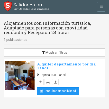
Salidores.com
Toggl
Disfrutá cada ciudad al máximo
navig
Alojamientos con Información turística,
Adaptado para personas con movilidad
reducida y Recepción 24 horas
1 publicaciones
Mostrar filtros
Alquiler departamento por dia
Tandil
Laprida 700 - Tandil
Consultar disponibilidad