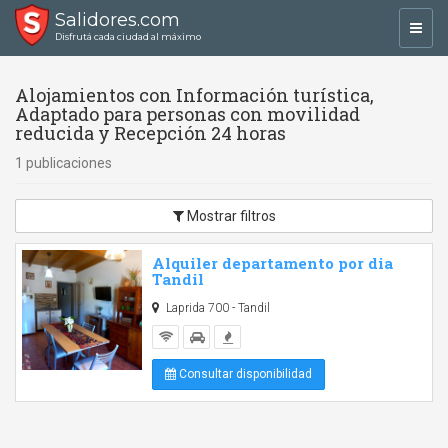
Salidores.com
Toggl
Disfrutá cada ciudad al máximo
navig
Alojamientos con Información turística,
Adaptado para personas con movilidad
reducida y Recepción 24 horas
1 publicaciones
Mostrar filtros
Alquiler departamento por dia
Tandil
Laprida 700 - Tandil
Consultar disponibilidad