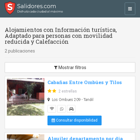
Salidores.com
Toggl
Disfrutá cada ciudad al máximo
navig
Alojamientos con Información turística,
Adaptado para personas con movilidad
reducida y Calefacción
2 publicaciones
Mostrar filtros
Cabañas Entre Ombúes y Tilos
2 estrellas
Los Ombues 209 - Tandil
Consultar disponibilidad
Alquiler departamento por dia