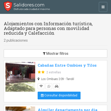
Salidores.com
Toggl
Disfrutá cada ciudad al máximo
navig
Alojamientos con Información turística,
Adaptado para personas con movilidad
reducida y Calefacción
2 publicaciones
Mostrar filtros
Cabañas Entre Ombúes y Tilos
2 estrellas
Los Ombues 209 - Tandil
Consultar disponibilidad
Alquiler departamento por dia