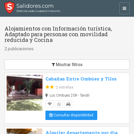
Salidores.com
Toggl
Disfrutá cada ciudad al máximo
navig
Alojamientos con Información turística,
Adaptado para personas con movilidad
reducida y Cocina
2 publicaciones
Mostrar filtros
Cabañas Entre Ombúes y Tilos
2 estrellas
Los Ombues 209 - Tandil
Consultar disponibilidad
Alquiler departamento por dia