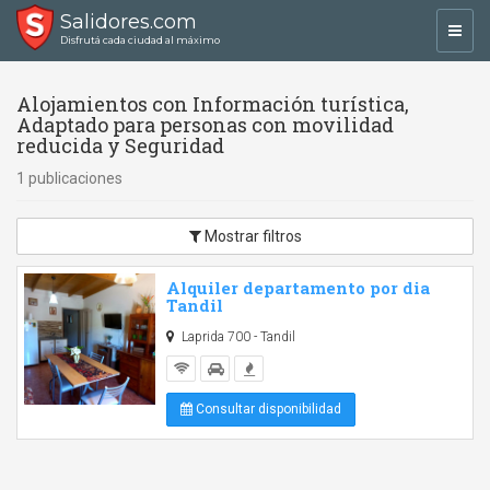
Salidores.com
Toggl
Disfrutá cada ciudad al máximo
navig
Alojamientos con Información turística,
Adaptado para personas con movilidad
reducida y Seguridad
1 publicaciones
Mostrar filtros
Alquiler departamento por dia
Tandil
Laprida 700 - Tandil
Consultar disponibilidad