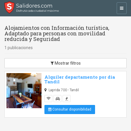
Salidores.com
Toggl
Disfrutá cada ciudad al máximo
navig
Alojamientos con Información turística,
Adaptado para personas con movilidad
reducida y Seguridad
1 publicaciones
Mostrar filtros
Alquiler departamento por dia
Tandil
Laprida 700 - Tandil
Consultar disponibilidad