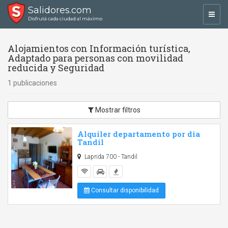
Salidores.com
Toggl
Disfrutá cada ciudad al máximo
navig
Alojamientos con Información turística,
Adaptado para personas con movilidad
reducida y Seguridad
1 publicaciones
Mostrar filtros
Alquiler departamento por dia
Tandil
Laprida 700 - Tandil
Consultar disponibilidad