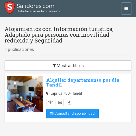
Salidores.com
Toggl
Disfrutá cada ciudad al máximo
navig
Alojamientos con Información turística,
Adaptado para personas con movilidad
reducida y Seguridad
1 publicaciones
Mostrar filtros
Alquiler departamento por dia
Tandil
Laprida 700 - Tandil
Consultar disponibilidad