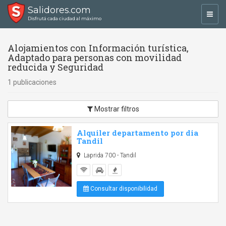
Salidores.com
Toggl
Disfrutá cada ciudad al máximo
navig
Alojamientos con Información turística,
Adaptado para personas con movilidad
reducida y Seguridad
1 publicaciones
Mostrar filtros
Alquiler departamento por dia
Tandil
Laprida 700 - Tandil
Consultar disponibilidad