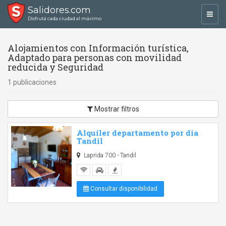
Salidores.com
Toggl
Disfrutá cada ciudad al máximo
navig
Alojamientos con Información turística,
Adaptado para personas con movilidad
reducida y Seguridad
1 publicaciones
Mostrar filtros
Alquiler departamento por dia
Tandil
Laprida 700 - Tandil
Consultar disponibilidad