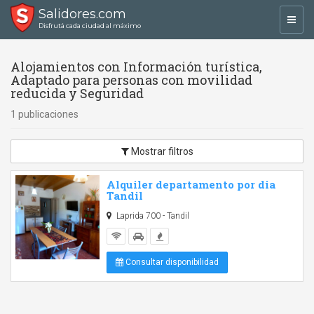
Salidores.com
Toggl
Disfrutá cada ciudad al máximo
navig
Alojamientos con Información turística,
Adaptado para personas con movilidad
reducida y Seguridad
1 publicaciones
Mostrar filtros
Alquiler departamento por dia
Tandil
Laprida 700 - Tandil
Consultar disponibilidad