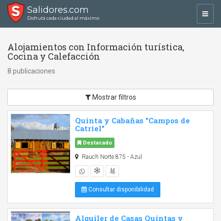
Salidores.com
Toggl
Disfrutá cada ciudad al máximo
navig
Alojamientos con Información turística,
Cocina y Calefacción
8 publicaciones
Mostrar filtros
Quinta y Cabañas "Campos de
Catriel"
Destacado
Rauch Norte 875 - Azul
Consultar disponibilidad
Alquiler de Casas Quintas y