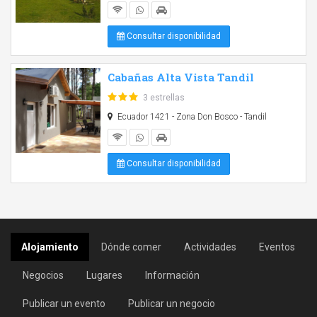
Consultar disponibilidad
Cabañas Alta Vista Tandil
3 estrellas
Ecuador 1421 - Zona Don Bosco - Tandil
Consultar disponibilidad
Alojamiento
Dónde comer
Actividades
Eventos
Negocios
Lugares
Información
Publicar un evento
Publicar un negocio