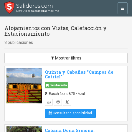
Salidores.com
Toggl
Disfrutá cada ciudad al máximo
navig
Alojamientos con Vistas, Calefacción y
Estacionamiento
8 publicaciones
Mostrar filtros
Quinta y Cabañas "Campos de
Catriel"
Destacado
Rauch Norte 875 - Azul
Consultar disponibilidad
Cabaña Doña Simona.