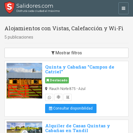
Salidores.com
Toggl
Disfrutá cada ciudad al máximo
navig
Alojamientos con Vistas, Calefacción y Wi-Fi
5 publicaciones
Mostrar filtros
Quinta y Cabañas "Campos de
Catriel"
Destacado
Rauch Norte 875 - Azul
Consultar disponibilidad
Alquiler de Casas Quintas y
Cabañas en Tandil