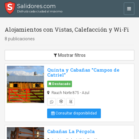
Salidores.com
Toggl
Disfrutá cada ciudad al máximo
navig
Alojamientos con Vistas, Calefacción y Wi-Fi
8 publicaciones
Mostrar filtros
Quinta y Cabañas "Campos de
Catriel"
Destacado
Rauch Norte 875 - Azul
Consultar disponibilidad
Cabañas La Pérgola