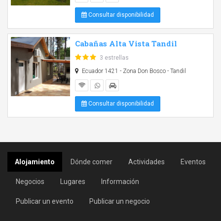
Consultar disponibilidad
Cabañas Alta Vista Tandil
3 estrellas
Ecuador 1421 - Zona Don Bosco - Tandil
Consultar disponibilidad
Alojamiento
Dónde comer
Actividades
Eventos
Negocios
Lugares
Información
Publicar un evento
Publicar un negocio