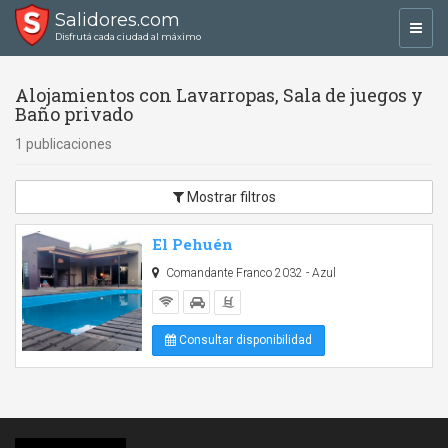
Salidores.com
Toggl
Disfrutá cada ciudad al máximo
navig
Alojamientos con Lavarropas, Sala de juegos y
Baño privado
1 publicaciones
Mostrar filtros
El Pehuén
Comandante Franco 2032 - Azul
Consultar disponibilidad