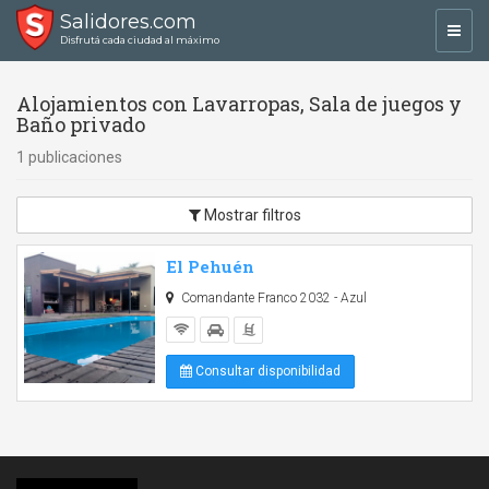
Salidores.com
Toggl
Disfrutá cada ciudad al máximo
navig
Alojamientos con Lavarropas, Sala de juegos y
Baño privado
1 publicaciones
Mostrar filtros
El Pehuén
Comandante Franco 2032 - Azul
Consultar disponibilidad