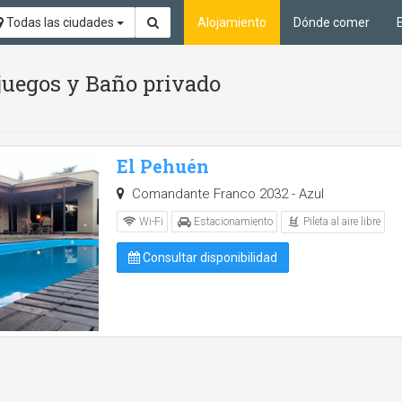
Todas las ciudades
Alojamiento
Dónde comer
 juegos y Baño privado
El Pehuén
Comandante Franco 2032 - Azul
Pileta al aire libre
Wi-Fi
Estacionamiento
Consultar disponibilidad