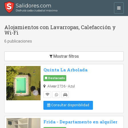
Salidores.com
Toggl
Disfrutá cada ciudad al máximo
navig
Alojamientos con Lavarropas, Calefacción y
Wi-Fi
6 publicaciones
Mostrar filtros
Quinta La Arbolada
Destacado
Alvear 2726 - Azul
Consultar disponibilidad
Frida - Departamento en alquiler