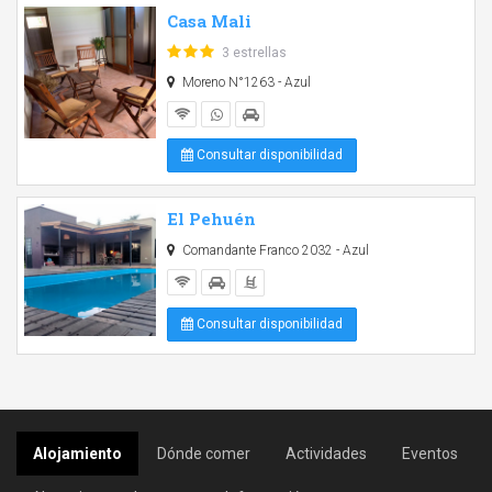
Casa Mali
3 estrellas
Moreno N°1263 - Azul
Consultar disponibilidad
El Pehuén
Comandante Franco 2032 - Azul
Consultar disponibilidad
Alojamiento
Dónde comer
Actividades
Eventos