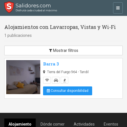
Salidores.com
Toggl
Disfrutá cada ciudad al máximo
navig
Alojamientos con Lavarropas, Vistas y Wi-Fi
1 publicaciones
Mostrar filtros
Barra 3
Tierra del Fuego 964 - Tandil
Consultar disponibilidad
Alojamiento
Dónde comer
Actividades
Eventos