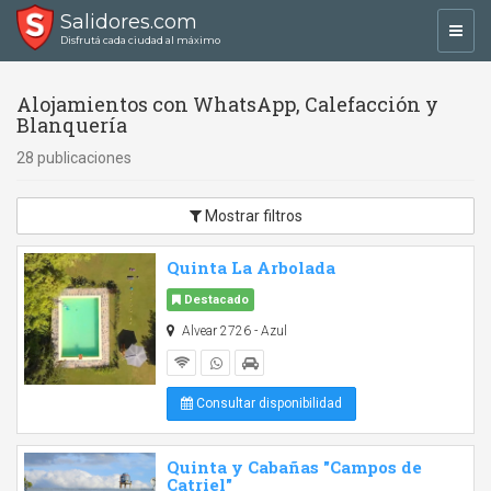
Salidores.com
Toggl
Disfrutá cada ciudad al máximo
navig
Alojamientos con WhatsApp, Calefacción y
Blanquería
28 publicaciones
Mostrar filtros
Quinta La Arbolada
Destacado
Alvear 2726 - Azul
Consultar disponibilidad
Quinta y Cabañas "Campos de
Catriel"