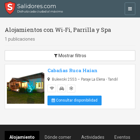
Salidores.com
Toggl
Disfrutá cada ciudad al máximo
navig
Alojamientos con Wi-Fi, Parrilla y Spa
1 publicaciones
Mostrar filtros
Cabañas Ruca Haian
Bulewski 2553 – Paraje La Elena - Tandil
Consultar disponibilidad
Alojamiento
Dónde comer
Actividades
Eventos