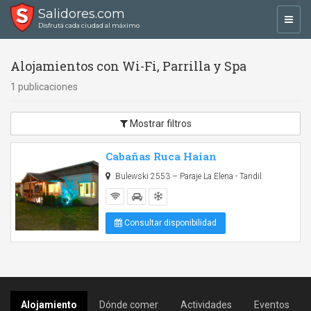
Salidores.com
Toggl
Disfrutá cada ciudad al máximo
navig
Alojamientos con Wi-Fi, Parrilla y Spa
1 publicaciones
Mostrar filtros
Cabañas Ruca Haian
Bulewski 2553 – Paraje La Elena - Tandil
Consultar disponibilidad
Alojamiento
Dónde comer
Actividades
Eventos