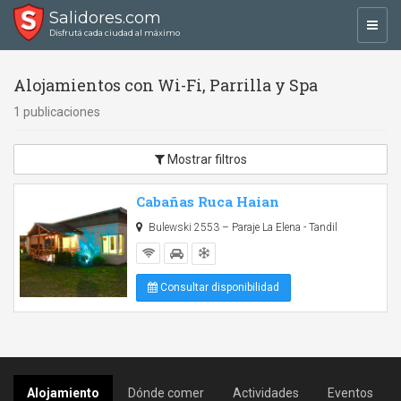
Salidores.com
Toggl
Disfrutá cada ciudad al máximo
navig
Alojamientos con Wi-Fi, Parrilla y Spa
1 publicaciones
Mostrar filtros
Cabañas Ruca Haian
Bulewski 2553 – Paraje La Elena - Tandil
Consultar disponibilidad
Alojamiento
Dónde comer
Actividades
Eventos