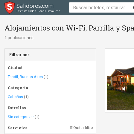
Salidores.com
Disfrutá cada ciudad al máximo
Alojamientos con Wi-Fi, Parrilla y Sp
1 publicaciones
Filtrar por:
Ciudad
Tandil, Buenos Aires
(1)
Categoría
Cabañas
(1)
Estrellas
Sin categorizar
(1)
Servicios
Quitar filtro