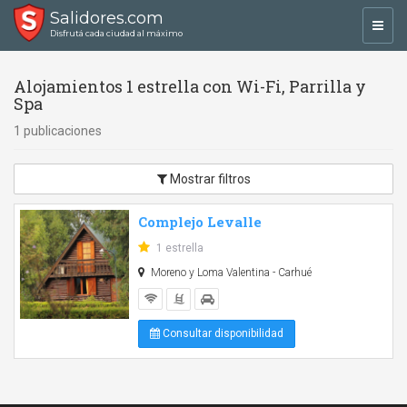
Salidores.com
Toggl
Disfrutá cada ciudad al máximo
navig
Alojamientos 1 estrella con Wi-Fi, Parrilla y
Spa
1 publicaciones
Mostrar filtros
Complejo Levalle
1 estrella
Moreno y Loma Valentina - Carhué
Consultar disponibilidad