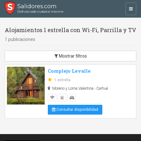
Salidores.com
Toggl
Disfrutá cada ciudad al máximo
navig
Alojamientos 1 estrella con Wi-Fi, Parrilla y TV
1 publicaciones
Mostrar filtros
Complejo Levalle
1 estrella
Moreno y Loma Valentina - Carhué
Consultar disponibilidad