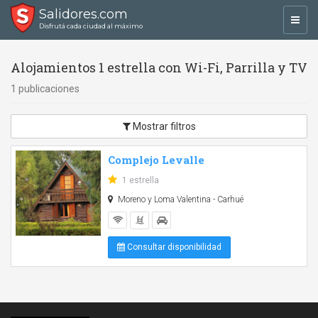
Salidores.com
Toggl
Disfrutá cada ciudad al máximo
navig
Alojamientos 1 estrella con Wi-Fi, Parrilla y TV
1 publicaciones
Mostrar filtros
Complejo Levalle
1 estrella
Moreno y Loma Valentina - Carhué
Consultar disponibilidad