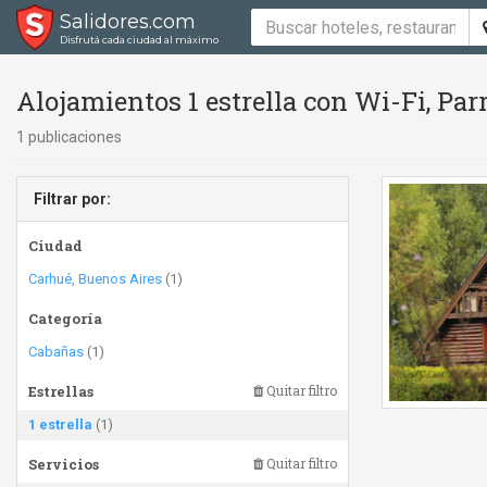
Salidores.com
Disfrutá cada ciudad al máximo
Alojamientos 1 estrella con Wi-Fi, Par
1 publicaciones
Filtrar por:
Ciudad
Carhué, Buenos Aires
(1)
Categoría
Cabañas
(1)
Estrellas
Quitar filtro
1 estrella
(1)
Servicios
Quitar filtro