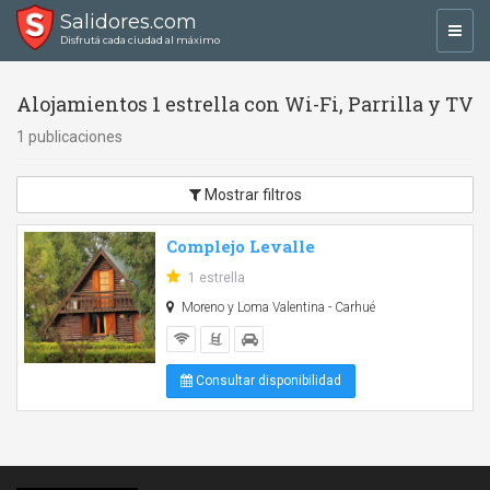
Salidores.com
Toggl
Disfrutá cada ciudad al máximo
navig
Alojamientos 1 estrella con Wi-Fi, Parrilla y TV
1 publicaciones
Mostrar filtros
Complejo Levalle
1 estrella
Moreno y Loma Valentina - Carhué
Consultar disponibilidad