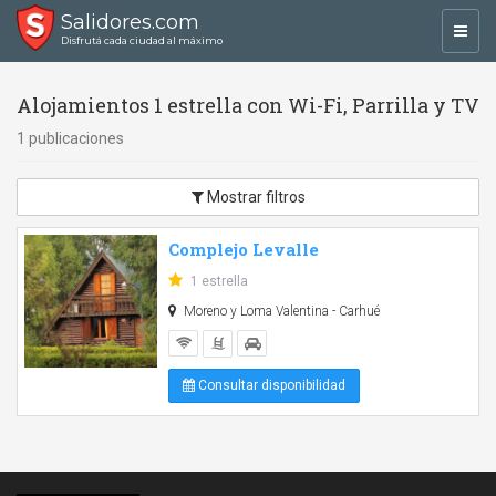
Salidores.com
Toggl
Disfrutá cada ciudad al máximo
navig
Alojamientos 1 estrella con Wi-Fi, Parrilla y TV
1 publicaciones
Mostrar filtros
Complejo Levalle
1 estrella
Moreno y Loma Valentina - Carhué
Consultar disponibilidad